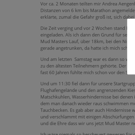
Vor ca. 2 Monaten teilten mir Andrea Aengenh
Distanzen von 6 km bis Marathon angemeldet 
erklärte, zumal die Gefahr groß ist, sich da
Die Zeit verging und vor 2 Wochen stand Fran
eingeladen. Als ich dann den Grund für sein
Mud Masters Lauf, über 18km, bei den Niederr
gerade angetrunken, da hatte ich mich schon
Und am letzten Samstag war es dann so weit.
zu den ältesten Teilnehmern gehörte. Der grö
fast 60 Jahren fühlte mich schon vor den Start
Und um 11:30 fiel dann für unsere Startgrup
Flughafengelände und den angrenzenden Kiesb
Matschkuhlen, Wasserhindernisse bei denen i
dem man danach wieder raus schwimmen muss
Tauchbecken. Es gab aber auch Hindernisse wo
und verschlammt mit einigen Abschürfungen na
und die Ehre dass wir uns jetzt Mud Master 
Ich wäre niemals so bescheuert gewesen für d