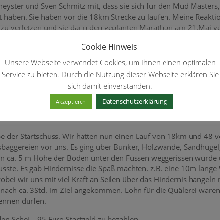
eyster und Sven Schmitz mit, dass sie sich für den Mud Masters,
haben. Sie haben vor die 18km Strecke zu laufen. Meine Reaktion
bei zu verletzen und sie dann den geplanten Marathon am 21.Mai 
k Heyer bei mir vor der Haustür. Etwas überrascht von seinem Be
Cookie Hinweis:
en Besuch erfuhr, hätte ich ihn das Bier fast wieder weg genomm
Unsere Webseite verwendet Cookies, um Ihnen einen optimalen
hein Nachrichten gewonnen und meinte, ich könnte ihn bei dem L
Service zu bieten. Durch die Nutzung dieser Webseite erklären Sie
 entschieden mit zu machen.
sich damit einverstanden.
 Wir fuhren mit den Fahrrädern gemeinsam zum Eventgelände und a
Datenschutzerklärung
Akzeptieren
ßte Teil der Teilnehmer und sehr vielen Teilnehmerinnen waren s
schuss ziemlich alt!
pe der Startschuss. Wir hatten nun einen Lauf von 18km und 48 
aggereien vor uns. Es ging über Bunker, Holzwände, Sandhügel,
n ca. 5 m Höhe der Boden unter den Füssen weggerissen wurde un
te. Es gab Hindernisse die Spaß machten. z.B. eine 10m lange
bei wir uns mit viel Kraft an Seilen über das Hindernis hangeln m
ch ca. 3Std. im Ziel angekommen. Lohn für die Quälerei waren da
nennen dürfen.
en Schei.. 95 Euro Startgeld zu bezahlen.