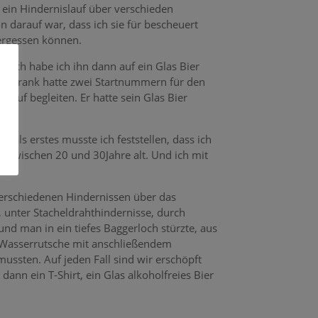
 ein Hindernislauf über verschieden
 darauf war, dass ich sie für bescheuert
vergessen können.
such habe ich ihn dann auf ein Glas Bier
en. Frank hatte zwei Startnummern für den
auf begleiten. Er hatte sein Glas Bier
ls erstes musste ich feststellen, dass ich
o zwischen 20 und 30Jahre alt. Und ich mit
verschiedenen Hindernissen über das
 unter Stacheldrahthindernisse, durch
d man in ein tiefes Baggerloch stürzte, aus
 Wasserrutsche mit anschließendem
ussten. Auf jeden Fall sind wir erschöpft
nn ein T-Shirt, ein Glas alkoholfreies Bier