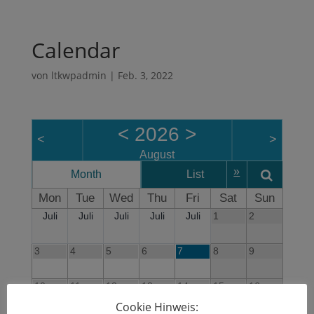
Calendar
von
ltkwpadmin
|
Feb. 3, 2022
<
2026
>
<
>
August
»
Month
List
Wee
Mon
Tue
Wed
Thu
Fri
Sat
Sun
Juli
Juli
Juli
Juli
Juli
1
2
3
4
5
6
7
8
9
10
11
12
13
14
15
16
Cookie Hinweis: