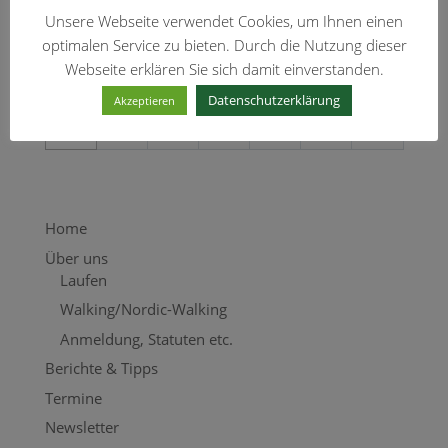
17
18
19
20
21
22
23
Unsere Webseite verwendet Cookies, um Ihnen einen
optimalen Service zu bieten. Durch die Nutzung dieser
24
25
26
27
28
29
30
Webseite erklären Sie sich damit einverstanden.
Datenschutzerklärung
Akzeptieren
31
Septe
Septe
Septe
Septe
Septe
Septe
mber
mber
mber
mber
mber
mber
Home
Über uns
Laufen
Walking/Nordic-Walking
Anmeldung, Statuten etc.
Berichte & Tipps
Termine
Newsletter